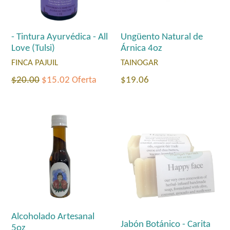
- Tintura Ayurvédica - All
Ungüento Natural de
Love (Tulsi)
Árnica 4oz
FINCA PAJUIL
TAINOGAR
Precio
Precio
$20.00
$15.02
Oferta
$19.06
habitual
habitual
Alcoholado Artesanal
Jabón Botánico - Carita
5oz