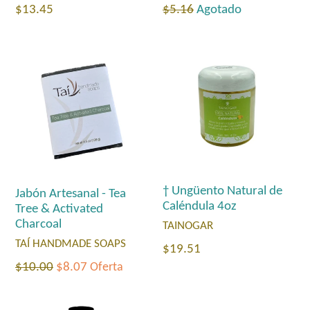
Precio
Precio
$13.45
$5.16
Agotado
habitual
habitual
† Ungüento Natural de
Jabón Artesanal - Tea
Caléndula 4oz
Tree & Activated
Charcoal
TAINOGAR
TAÍ HANDMADE SOAPS
Precio
$19.51
Precio
$10.00
$8.07
Oferta
habitual
habitual