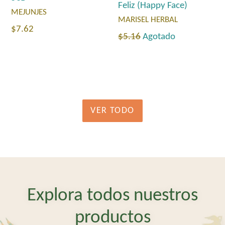
Feliz (Happy Face)
MEJUNJES
MARISEL HERBAL
Precio
$7.62
Precio
$5.16
Agotado
habitual
habitual
VER TODO
Explora todos nuestros
productos