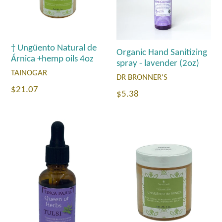
† Ungüento Natural de
Organic Hand Sanitizing
Árnica +hemp oils 4oz
spray - lavender (2oz)
TAINOGAR
DR BRONNER'S
Precio
$21.07
Precio
$5.38
habitual
habitual