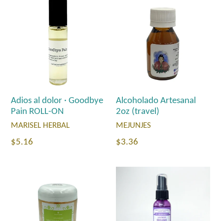
Adios al dolor · Goodbye
Alcoholado Artesanal
Pain ROLL-ON
2oz (travel)
MARISEL HERBAL
MEJUNJES
Precio
Precio
$5.16
$3.36
habitual
habitual