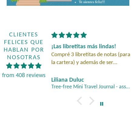
CLIENTES
FELICES QUE
cienso
¡Las libretitas más lindas!
HABLAN POR
 en este lugar sin
Compré 3 libretitas de notas (para
NOSOTRAS
nso. Siempre tienen
la cartera) y además de ser
ica y hermosa.
hermosas y muy útiles, están
from 408 reviews
 tesoro de
hechas a mano.
inez
Liliana Duluc
 y de alta calidad y
Tibetan Traditional Incense - Frankincense
Tree-free Mini Travel Journal - assorted designs
tar