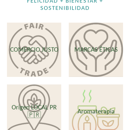
FELICIDAD + BIENESTAR +
SOSTENIBILIDAD
COMERCIO JUSTO
MARCAS ÉTICAS
Origen LOCAL PR
Aromaterapia
🇵🇷