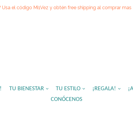
? Usa el código Mi1Vez y obtén free shipping al comprar mas
expandir
expandir
expa
!
TU BIENESTAR
TU ESTILO
¡REGALA!
¡
CONÓCENOS