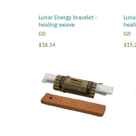
Lunar Energy bracelet -
Luna
healing weave
heal
DZI
DZI
Precio
Prec
$16.14
$15.
habitual
habi