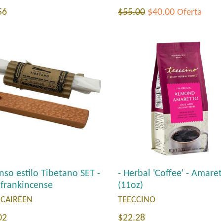
Precio
io
$55.00
$40.00
56
Oferta
habitual
tual
nso estilo Tibetano SET -
- Herbal 'Coffee' - Amare
 frankincense
(11oz)
 CAIREEN
TEECCINO
io
Precio
02
$22.28