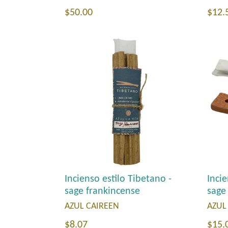
Precio
Prec
$50.00
$12.
habitual
habi
Incienso estilo Tibetano -
Incie
sage frankincense
sage
AZUL CAIREEN
AZUL
Precio
Prec
$8.07
$15.