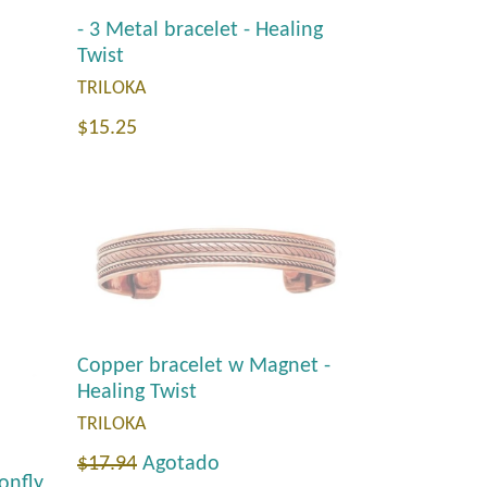
- 3 Metal bracelet - Healing
Twist
TRILOKA
Precio
$15.25
habitual
Copper bracelet w Magnet -
Healing Twist
TRILOKA
Precio
$17.94
Agotado
onfly