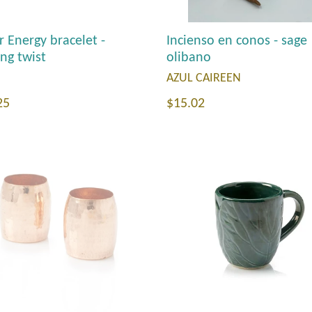
r Energy bracelet -
Incienso en conos - sage
ing twist
olibano
AZUL CAIREEN
io
Precio
25
$15.02
tual
habitual