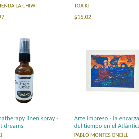
TOA KI
IENDA LA CHIWI
Precio
io
$15.02
97
habitual
tual
Arte Impreso - la encarg
atherapy linen spray -
del tiempo en el Atlántic
t dreams
PABLO MONTES ONEILL
I