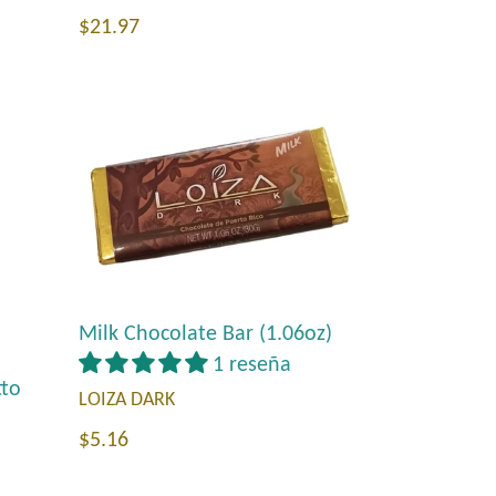
Precio
$21.97
habitual
Milk Chocolate Bar (1.06oz)
1 reseña
tto
LOIZA DARK
Precio
$5.16
habitual