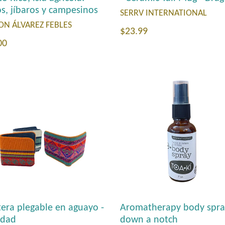
os, jíbaros y campesinos
SERRV INTERNATIONAL
ON ÁLVAREZ FEBLES
Precio
$23.99
io
00
habitual
tual
Aromatherapy body spra
etera plegable en aguayo -
down a notch
edad