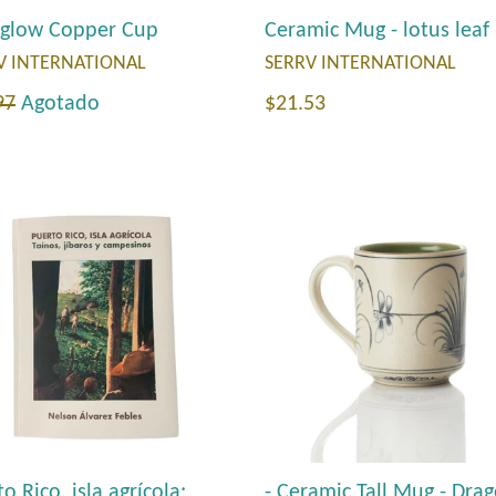
rglow Copper Cup
Ceramic Mug - lotus leaf
V INTERNATIONAL
SERRV INTERNATIONAL
io
Precio
97
Agotado
$21.53
tual
habitual
o Rico, isla agrícola:
- Ceramic Tall Mug - Drag