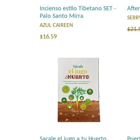
Incienso estilo Tibetano SET -
Afte
Palo Santo Mirra
SERR
AZUL CAIREEN
Prec
$21.
Precio
$16.59
habi
habitual
Sacale el jugo a tu Huerto
Puert