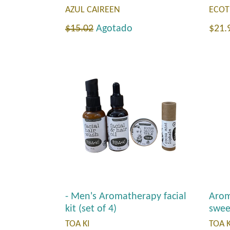
AZUL CAIREEN
ECOT
Precio
Prec
$15.02
Agotado
$21.
habitual
habi
- Men's Aromatherapy facial
Arom
kit (set of 4)
swee
TOA KI
TOA K