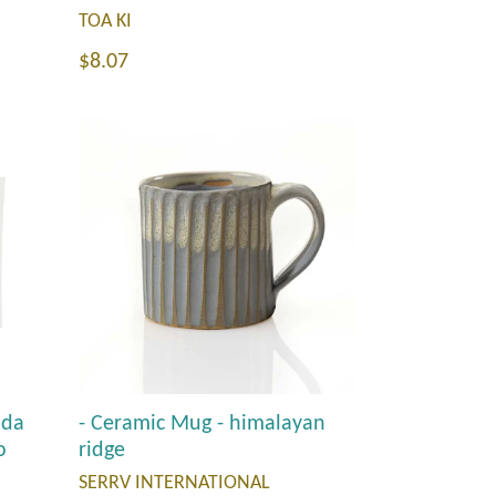
TOA KI
Precio
$8.07
habitual
ada
- Ceramic Mug - himalayan
o
ridge
SERRV INTERNATIONAL