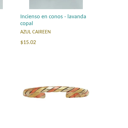
Incienso en conos - lavanda
copal
AZUL CAIREEN
Precio
$15.02
habitual