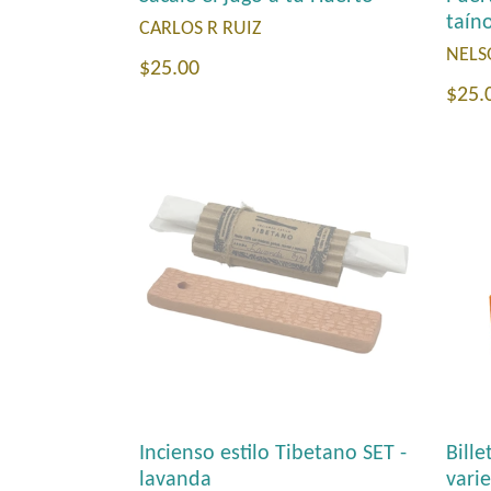
taín
CARLOS R RUIZ
NELS
Precio
$25.00
Prec
$25.
habitual
habi
Incienso estilo Tibetano SET -
Bill
lavanda
vari