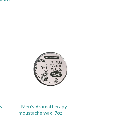
habitual
y -
- Men's Aromatherapy
moustache wax .7oz